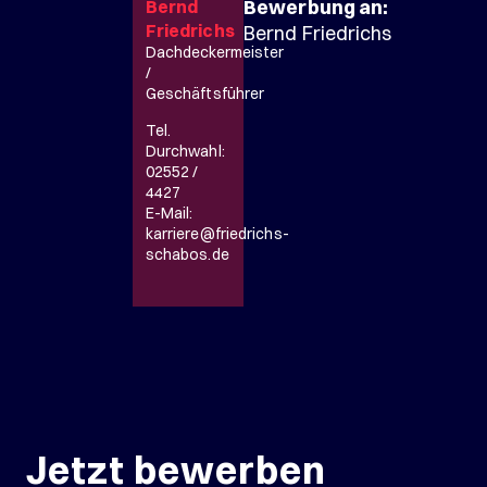
Bewerbung an:
Bernd
Friedrichs
Bernd Friedrichs
Dachdeckermeister
/
Geschäftsführer
Tel.
Durchwahl:
02552 /
4427
E-Mail:
karriere@friedrichs-
schabos.de
Jetzt bewerben