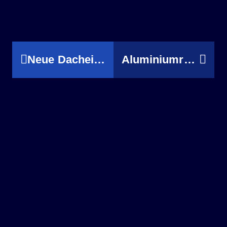
Neue Dacheindeckung Rentaco Residenz
Aluminiumrautendach mit Aluminium Stehfalz